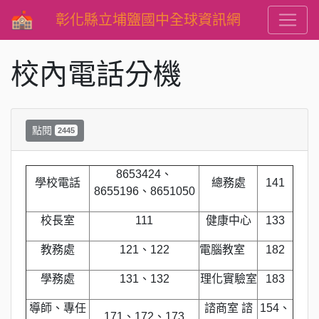
彰化縣立埔鹽國中全球資訊網
校內電話分機
點閱
2445
8653424、
學校電話
總務處
141
8655196、8651050
校長室
111
健康中心
133
教務處
121、122
電腦教室
182
學務處
131、132
理化實驗室
183
導師、專任
諮商室 諮
154、
171、172、173