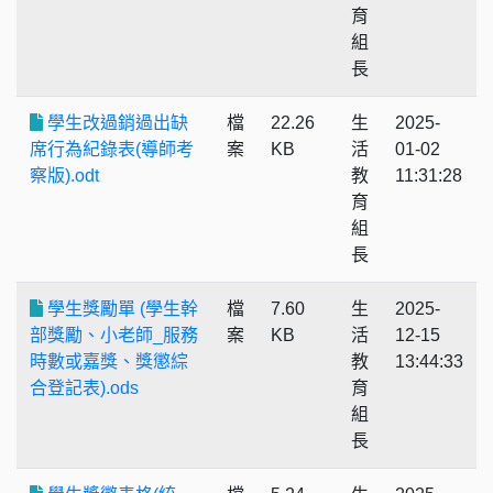
育
組
長
學生改過銷過出缺
檔
22.26
生
2025-
席行為紀錄表(導師考
案
KB
活
01-02
察版).odt
教
11:31:28
育
組
長
學生獎勵單 (學生幹
檔
7.60
生
2025-
部獎勵、小老師_服務
案
KB
活
12-15
時數或嘉獎、獎懲綜
教
13:44:33
合登記表).ods
育
組
長