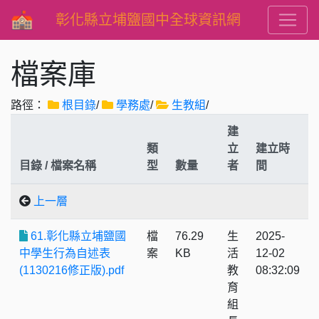
彰化縣立埔鹽國中全球資訊網
檔案庫
路徑：
根目錄
/
學務處
/
生教組
/
建
類
立
建立時
目錄 / 檔案名稱
型
數量
者
間
上一層
61.彰化縣立埔鹽國
檔
76.29
生
2025-
中學生行為自述表
案
KB
活
12-02
(1130216修正版).pdf
教
08:32:09
育
組