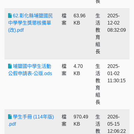
長
62.彰化縣埔鹽國民
檔
63.96
生
2025-
中學學生獎懲核備單
案
KB
活
12-02
(改).pdf
教
08:32:09
育
組
長
埔鹽國中學生活動
檔
4.70
生
2025-
公假申請表-公版.ods
案
KB
活
01-02
教
11:30:15
育
組
長
學生手冊 (114年版)
檔
970.49
生
2026-
.pdf
案
KB
活
05-15
教
12:06:22