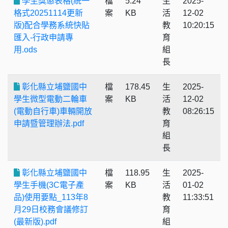
學生獎懲表格(統一
檔
5.24
生
2025-
格式20251114更新
案
KB
活
12-02
版)配合學務系統快貼
教
10:20:15
匯入-行政申請專
育
用.ods
組
長
彰化縣立埔鹽國中
檔
178.45
生
2025-
學生微型電動二輪車
案
KB
活
12-02
(電動自行車)車輛開放
教
08:26:15
申請暨管理辦法.pdf
育
組
長
彰化縣立埔鹽國中
檔
118.95
生
2025-
學生手機(3C電子產
案
KB
活
01-02
品)使用要點_113年8
教
11:33:51
月29日校務會議修訂
育
(最新版).pdf
組