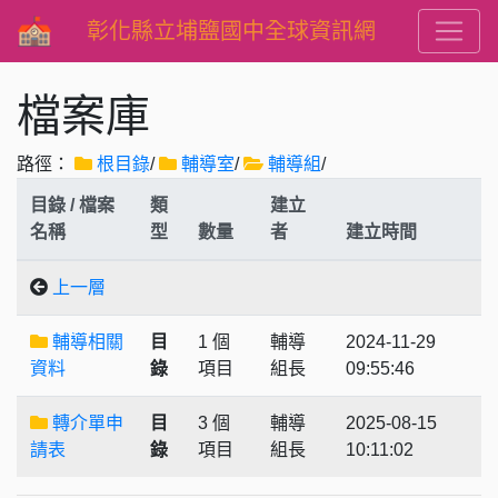
彰化縣立埔鹽國中全球資訊網
檔案庫
路徑：
根目錄
/
輔導室
/
輔導組
/
目錄 / 檔案
類
建立
名稱
型
數量
者
建立時間
上一層
輔導相關
目
1 個
輔導
2024-11-29
資料
錄
項目
組長
09:55:46
轉介單申
目
3 個
輔導
2025-08-15
請表
錄
項目
組長
10:11:02