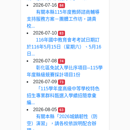
2026-07-16
84
有關本縣115年度教師諮商輔導
支持服務方案－團體工作坊，請貴
校...
2026-07-10
83
116年國中教育會考考試日期訂
於116年5月15日（星期六）、5月16
日...
2026-07-08
74
彰化區免試入學比序項目─115學
年度縣級競賽採計項目1份
2026-07-09
73
「115學年度高級中等學校特色
招生專業群科甄選入學續招簡章彙
編...
2026-08-05
63
有關本縣「2026城鎮韌性（防
空）演習」，請各校依說明配合辦