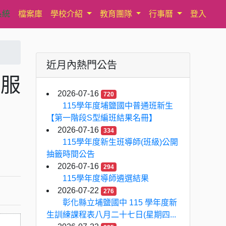
系統
檔案庫
學校介紹
教育團隊
行事曆
登入
近月內熱門公告
詢服
2026-07-16
720
115學年度埔鹽國中普通班新生
【第一階段S型編班結果名冊】
2026-07-16
334
115學年度新生班導師(班級)公開
抽籤時間公告
2026-07-16
294
115學年度導師遴選結果
2026-07-22
276
彰化縣立埔鹽國中 115 學年度新
生訓練課程表八月二十七日(星期四...