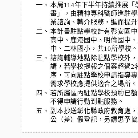
一、
本局114年下半年持續推展
畫」，由精神專科醫師進駐學
業諮詢、轉介服務，進而提升
二、
本計畫駐點學校計有彰安國中
高中、鹿港國中、明倫國中、
中、二林國小，共10所學校
三、
諮詢輔導地點除駐點學校外，
請，若學校提報之個案超過2
序，可向駐點學校申請指導專
需求學校應提供適合之場所。
四、
若所屬區內駐點學校預約已額
不得申請行動到點服務。
五、
副本抄送彰化縣政府教育處，
公（差）假登記，另請惠予協