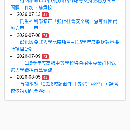
有關本縣115年度教師諮商輔導支持服務方案－
團體工作坊，請貴校...
2026-07-13
81
衛生福利部修正「強化社會安全網－急難紓困實
施方案」一案
2026-07-08
73
彰化區免試入學比序項目─115學年度縣級競賽採
計項目1份
2026-07-09
72
「115學年度高級中等學校特色招生專業群科甄
選入學續招簡章彙編...
2026-08-05
61
有關本縣「2026城鎮韌性（防空）演習」，請各
校依說明配合辦理，...