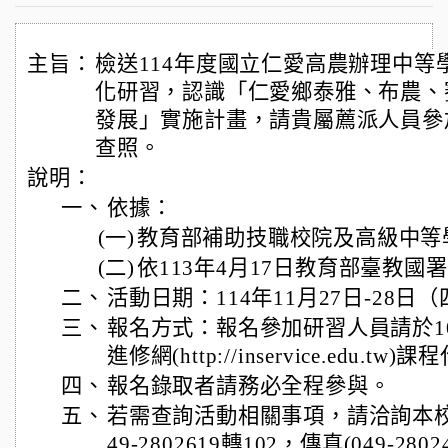
主旨：
檢送114年度國立仁愛高農辦理中等
化研習，認識「仁愛鄉泰雅、布農、
發展」實施計畫，請貴屬薦派人員參加
查照。
說明：
一、
依據：
(一)
教育部補助技職校院及高級中等
(二)
依113年4月17日教育部臺教國署原
二、
活動日期：114年11月27日-28日
三、
報名方式：報名參加研習人員請於1
進修網(http://inservice.edu.t
四、
報名錄取者請務必全程參與。
五、
若需查詢活動相關事項，請洽詢本
49-2802619轉102，傳真(049-2802