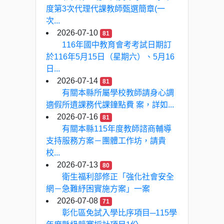
度第3次代理代課教師甄選簡章(一
次...
2026-07-10
81
116年國中教育會考考試日期訂
於116年5月15日（星期六）、5月16
日...
2026-07-14
81
有關本縣所屬學校教師請身心調
適假所遺課務代課鐘點費 案，詳如...
2026-07-16
81
有關本縣115年度教師諮商輔導
支持服務方案－團體工作坊，請貴
校...
2026-07-13
80
衛生福利部修正「強化社會安全
網－急難紓困實施方案」一案
2026-07-08
71
彰化區免試入學比序項目─115學