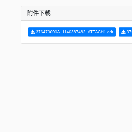
附件下載
376470000A_1140387482_ATTACH1.odt
37