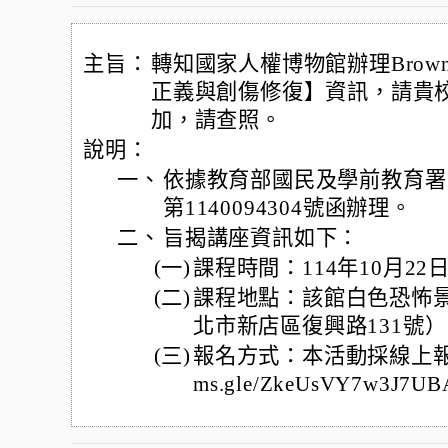
主旨：
轉知國家人權博物館辦理Brow
正義與創傷修復】資訊，請貴
加，請查照。
說明：
一、
依據教育部國民及學前教育署1
第1140094304號函辦理。
二、
旨揭講座資訊如下：
(一)
課程時間：114年10月2
(二)
課程地點：該館白色恐怖
北市新店區復興路131號
(三)
報名方式：本活動採線上報名（
ms.gle/ZkeUsVY7w3J7