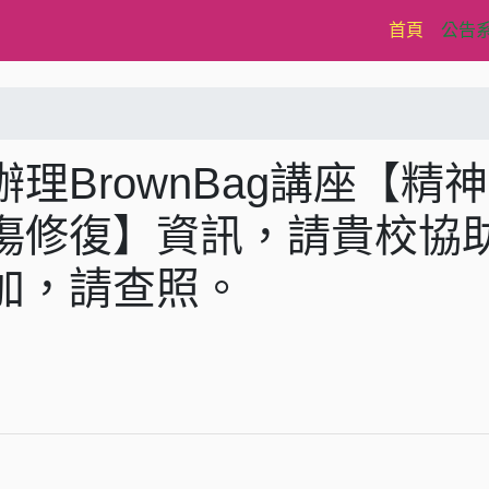
(current)
首頁
公告
理BrownBag講座【精
傷修復】資訊，請貴校協
加，請查照。