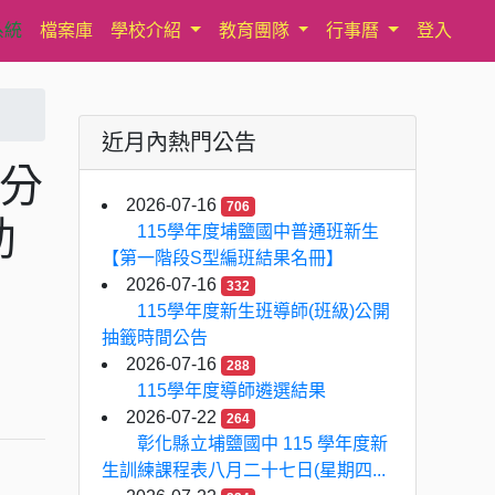
系統
檔案庫
學校介紹
教育團隊
行事曆
登入
近月內熱門公告
神分
2026-07-16
706
助
115學年度埔鹽國中普通班新生
【第一階段S型編班結果名冊】
2026-07-16
332
115學年度新生班導師(班級)公開
抽籤時間公告
2026-07-16
288
115學年度導師遴選結果
2026-07-22
264
彰化縣立埔鹽國中 115 學年度新
生訓練課程表八月二十七日(星期四...