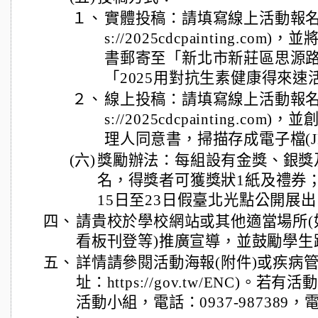
１、
實體投稿：請填寫線上活動報名表
s://2025cdcpainting.c
書郵寄至「新北市新莊區思源路4
「2025用對抗生素健康得來速
２、
線上投稿：請填寫線上活動報名表
s://2025cdcpainting.c
理人同意書，掃描存成電子檔(J
(六)
獎勵辦法：每組設有金獎、銀獎及
名，得獎者可獲獎狀1紙及禮券；
15日至23日假臺北光點公開展
四、
請貴校於學校網站或其他適當場所(
看板刊登等)推廣宣導，並鼓勵學生
五、
詳情請參閱活動海報(附件)或疾病
址：https://gov.tw/ENC)
活動小組，電話：0937-987389，電