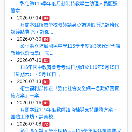
彰化縣115學年度月薪制特教學生助理人員甄選
簡章
2026-07-14
84
有關本縣所屬學校教師請身心調適假所遺課務代
課鐘點費 案，詳如...
2026-07-30
84
彰化縣立埔鹽國民中學115學年度第3次代理代課
教師甄選簡章(一次...
2026-07-10
81
116年國中教育會考考試日期訂於116年5月15日
（星期六）、5月16日...
2026-07-13
81
衛生福利部修正「強化社會安全網－急難紓困實
施方案」一案
2026-07-16
81
有關本縣115年度教師諮商輔導支持服務方案－
團體工作坊，請貴校...
2026-07-08
72
彰化區免試入學比序項目─115學年度縣級競賽採