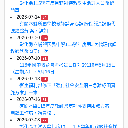
彰化縣115學年度月薪制特教學生助理人員甄選
簡章
2026-07-14
84
有關本縣所屬學校教師請身心調適假所遺課務代
課鐘點費 案，詳如...
2026-07-30
84
彰化縣立埔鹽國民中學115學年度第3次代理代課
教師甄選簡章(一次...
2026-07-10
81
116年國中教育會考考試日期訂於116年5月15日
（星期六）、5月16日...
2026-07-13
81
衛生福利部修正「強化社會安全網－急難紓困實
施方案」一案
2026-07-16
81
有關本縣115年度教師諮商輔導支持服務方案－
團體工作坊，請貴校...
2026-07-08
72
彰化區免試入學比序項目─115學年度縣級競賽採