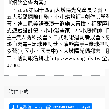
『網站公告內容』
一、2026第四十四屆大墩陽光兒童夏令營
五大獸醫探險任務、小小烘焙師─創作美學
管、迪士尼美語表演一歡樂大冒險、福爾摩
式遊戲設計營、小小漫畫家、小小魔術師─
主─無人機科技營、日式劍術運動養成營、
熱血閃電─足球運動營、灌籃高手─籃球運
夜營(可國小、國高中)、大墩陽光偏鄉志工服
二、活動報名網址 http://www.sng.idv.t
07883
附件下載
非主辦-幼、中、高活動_00504000A0C_print.pdf