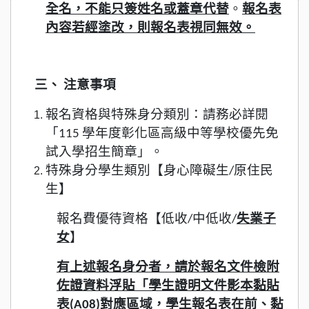
全名，不能只簽姓名或蓋章代替
。
報名表
內容若經塗改，則報名表視同無效。
三、 注意事項
報名資格與特殊身分類別：請務必詳閱
「115 學年度彰化區高級中等學校優先免
試入學招生簡章」。
特殊身分學生類別【身心障礙生/原住民
生】
報名費優待資格【低收/中低收/
失業子
女
】
有上述報名身分者，請於報名文件檢附
佐證資料浮貼「學生證明文件影本黏貼
表(A08)對應區域，學生報名表在前、黏