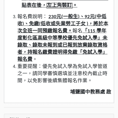
貼表在後，
左上角裝訂
。
報名費說明：
230元(一般生)、92元(中低
收)、免繳(低收或失業勞工子女 )，將於本
次全班一同預繳報名費。
報名
「115 學年
度彰化區高級中等學校優先免試入學」未
錄取、錄取未報到或已報到放棄錄取資格
者，持報名繳費證明得免繳「免試入學」
報名費
。
重要提醒：優先免試入學為免試入學管道
之一，請同學審慎選填並注意校內截止時
間，以免影響後續集體報名作業。
埔鹽國中教務處 啟