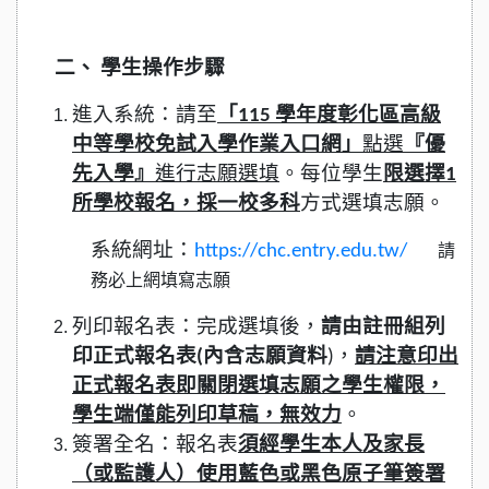
二、 學生操作步驟
進入系統：請至
「115 學年度彰化區高級
中等學校免試入學作業入口網」
點選
『優
先入學』
進行志願選填
。每位學生
限選擇1
所學校報名，採一校多科
方式選填志願。
系統網址：
https://chc.entry.edu.tw/
請
務必上網填寫志願
列印報名表：完成選填後，
請由註冊組列
印正式報名表(內含志願資料
)，
請注意印出
正式報名表即關閉選填志願之學生權限，
學生端僅能列印草稿，無效力
。
簽署全名：報名表
須經學生本人及家長
（或監護人）使用藍色或黑色原子筆簽署