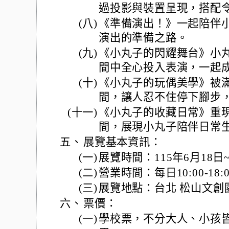
過投影與裝置呈現，搭配
(八)
《準備演出！》一起陪伴
演出的準備之路。
(九)
《小丸子的閃耀舞台》小
間中全心投入表演，一起
(十)
《小丸子的玩偶美學》被
間，讓人忍不住停下腳步
(十一)
《小丸子的收藏日常》重
間，展現小丸子陪伴日常
五、
展覽基本資訊：
(一)
展覽時間：115年6月18日~
(二)
營業時間：每日10:00-18:0
(三)
展覽地點：台北 松山文創
六、
票價：
(一)
學校票，不分大人、小孩皆