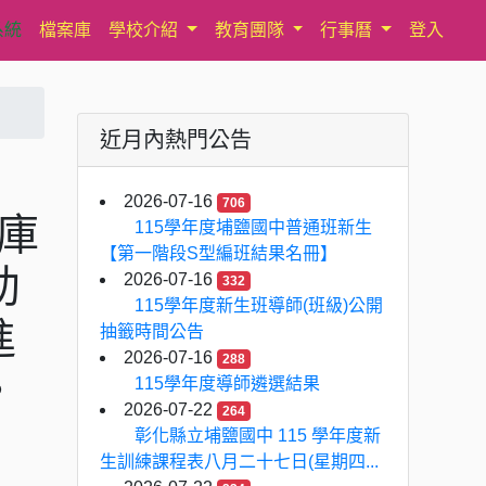
系統
檔案庫
學校介紹
教育團隊
行事曆
登入
近月內熱門公告
月
2026-07-16
706
倉庫
115學年度埔鹽國中普通班新生
【第一階段S型編班結果名冊】
助
2026-07-16
332
115學年度新生班導師(班級)公開
進
抽籤時間公告
2026-07-16
288
。
115學年度導師遴選結果
2026-07-22
264
彰化縣立埔鹽國中 115 學年度新
生訓練課程表八月二十七日(星期四...