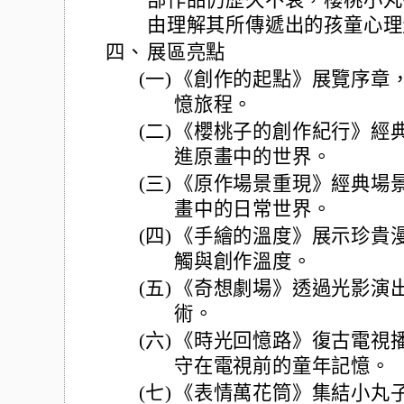
部作品仍歷久不衰，櫻桃小丸
由理解其所傳遞出的孩童心理
四、
展區亮點
(一)
《創作的起點》展覽序章
憶旅程。
(二)
《櫻桃子的創作紀行》經
進原畫中的世界。
(三)
《原作場景重現》經典場
畫中的日常世界。
(四)
《手繪的溫度》展示珍貴
觸與創作溫度。
(五)
《奇想劇場》透過光影演
術。
(六)
《時光回憶路》復古電視
守在電視前的童年記憶。
(七)
《表情萬花筒》集結小丸