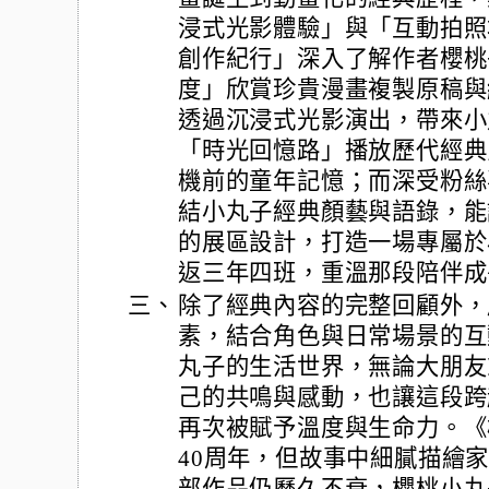
浸式光影體驗」與「互動拍照
創作紀行」深入了解作者櫻桃
度」欣賞珍貴漫畫複製原稿與
透過沉浸式光影演出，帶來小
「時光回憶路」播放歷代經典
機前的童年記憶；而深受粉絲
結小丸子經典顏藝與語錄，能
的展區設計，打造一場專屬於
返三年四班，重溫那段陪伴成
三、
除了經典內容的完整回顧外，
素，結合角色與日常場景的互
丸子的生活世界，無論大朋友
己的共鳴與感動，也讓這段跨
再次被賦予溫度與生命力。《
40周年，但故事中細膩描繪