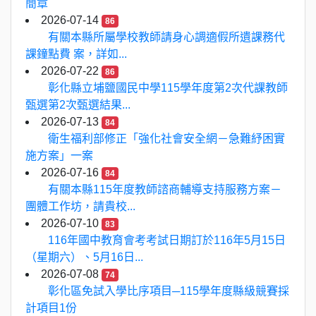
簡章
2026-07-14
86
有關本縣所屬學校教師請身心調適假所遺課務代
課鐘點費 案，詳如...
2026-07-22
86
彰化縣立埔鹽國民中學115學年度第2次代課教師
甄選第2次甄選結果...
2026-07-13
84
衛生福利部修正「強化社會安全網－急難紓困實
施方案」一案
2026-07-16
84
有關本縣115年度教師諮商輔導支持服務方案－
團體工作坊，請貴校...
2026-07-10
83
116年國中教育會考考試日期訂於116年5月15日
（星期六）、5月16日...
2026-07-08
74
彰化區免試入學比序項目─115學年度縣級競賽採
計項目1份