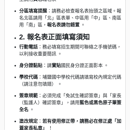
分區填寫提醒
：請務必檢查報名表抬頭之區域。報
名北區請用「北」區表單、中區用「中」區、南區
用「南」區，
報名表請勿錯置
。
2. 報名表正面填寫須知
行動電話
：務必填寫招生期間可聯絡之手機號碼，
以利接收重要簡訊 。
身分證黏貼
：請
實貼
國民身分證正面影本 。
學校代碼
：埔鹽國中學校代碼請填寫校內規定代碼
（請注意勿填錯） 。
簽章規範
：必須完成「免試生確認簽章」與「家長
（監護人）確認簽章」，請用
藍色或黑色原子筆簽
全名
。
塗改規定
：
若有使用修正帶，請務必在修正處「加
蓋家長私章」
！