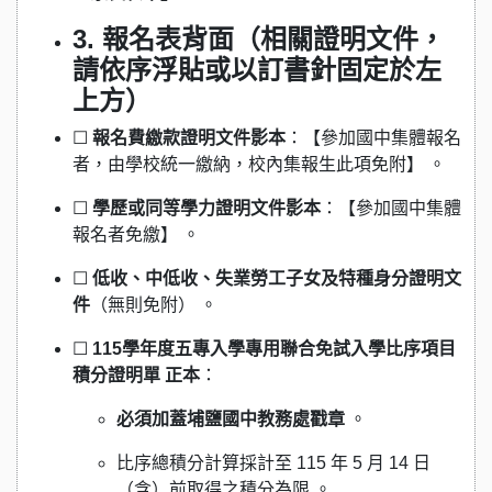
3. 報名表背面（相關證明文件，
請依序浮貼或以訂書針固定於左
上方）
☐
報名費繳款證明文件影本
：【參加國中集體報名
者，由學校統一繳納，校內集報生此項免附】 。
☐
學歷或同等學力證明文件影本
：【參加國中集體
報名者免繳】 。
☐
低收、中低收、失業勞工子女及特種身分證明文
件
（無則免附） 。
☐
115學年度五專入學專用聯合免試入學比序項目
積分證明單 正本
：
必須加蓋埔鹽國中教務處戳章
。
比序總積分計算採計至 115 年 5 月 14 日
（含）前取得之積分為限 。