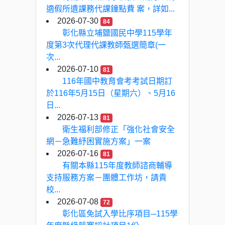
適假所遺課務代課鐘點費 案，詳如...
2026-07-30
84
彰化縣立埔鹽國民中學115學年
度第3次代理代課教師甄選簡章(一
次...
2026-07-10
81
116年國中教育會考考試日期訂
於116年5月15日（星期六）、5月16
日...
2026-07-13
81
衛生福利部修正「強化社會安全
網－急難紓困實施方案」一案
2026-07-16
81
有關本縣115年度教師諮商輔導
支持服務方案－團體工作坊，請貴
校...
2026-07-08
72
彰化區免試入學比序項目─115學