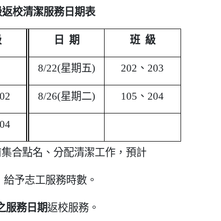
級返校清潔服務日期表
級
日 期
班 級
8/22(
星期五)
202
、203
02
8/26(
星期二)
105
、204
04
前集合點名、分配清潔工作，預計
，給予志工服務時數。
之服務日期
返校服務。