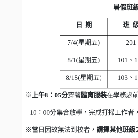
暑假班
日 期
班 
7/4(
星期五)
201
8/1(
星期五)
101
、1
8/15(
星期五)
103
、1
※
上午8：05分
穿著
體育服裝
在學務處
10
：00分集合放學，完成打掃工作者
※當日因故無法到校者，
請擇其他班級