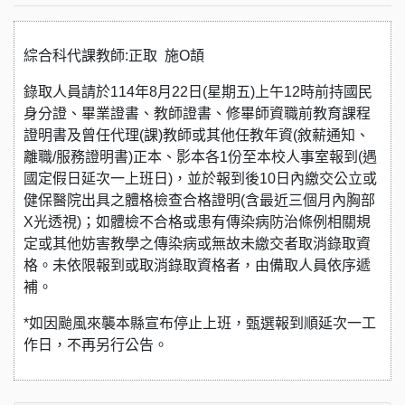
綜合科代課教師:正取 施O頡
錄取人員請於114年8月22日(星期五)上午12時前持國民
身分證、畢業證書、教師證書、修畢師資職前教育課程
證明書及曾任代理(課)教師或其他任教年資(敘薪通知、
離職/服務證明書)正本、影本各1份至本校人事室報到(遇
國定假日延次一上班日)，並於報到後10日內繳交公立或
健保醫院出具之體格檢查合格證明(含最近三個月內胸部
X光透視)；如體檢不合格或患有傳染病防治條例相關規
定或其他妨害教學之傳染病或無故未繳交者取消錄取資
格。未依限報到或取消錄取資格者，由備取人員依序遞
補。
*如因颱風來襲本縣宣布停止上班，甄選報到順延次一工
作日，不再另行公告。