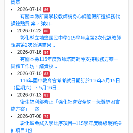
簡章
2026-07-14
86
有關本縣所屬學校教師請身心調適假所遺課務代
課鐘點費 案，詳如...
2026-07-22
86
彰化縣立埔鹽國民中學115學年度第2次代課教師
甄選第2次甄選結果...
2026-07-16
84
有關本縣115年度教師諮商輔導支持服務方案－
團體工作坊，請貴校...
2026-07-10
83
116年國中教育會考考試日期訂於116年5月15日
（星期六）、5月16日...
2026-07-13
83
衛生福利部修正「強化社會安全網－急難紓困實
施方案」一案
2026-07-08
74
彰化區免試入學比序項目─115學年度縣級競賽採
計項目1份