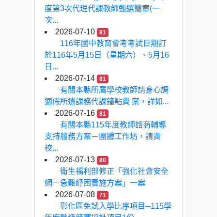
度第3次代理代課教師甄選簡章(一
次...
2026-07-10
81
116年國中教育會考考試日期訂
於116年5月15日（星期六）、5月16
日...
2026-07-14
81
有關本縣所屬學校教師請身心調
適假所遺課務代課鐘點費 案，詳如...
2026-07-16
81
有關本縣115年度教師諮商輔導
支持服務方案－團體工作坊，請貴
校...
2026-07-13
80
衛生福利部修正「強化社會安全
網－急難紓困實施方案」一案
2026-07-08
71
彰化區免試入學比序項目─115學