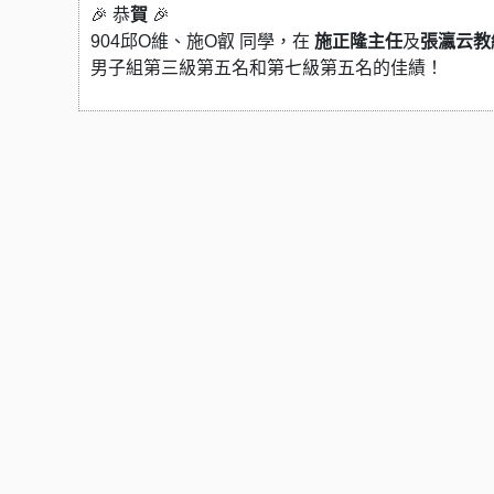
🎉 恭
賀
🎉
904邱O維、施O叡 同學，在
施正隆主任
及
張瀛云教
男子組第三級第五名和第七級第五名的佳績！