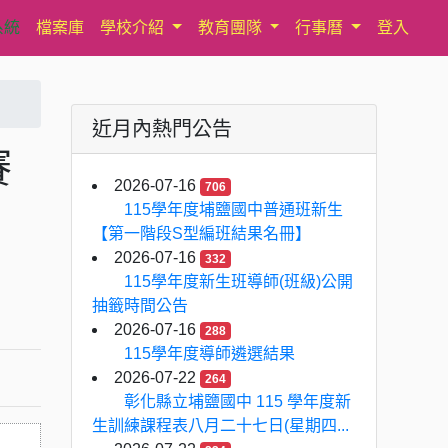
系統
檔案庫
學校介紹
教育團隊
行事曆
登入
近月內熱門公告
賽
2026-07-16
706
115學年度埔鹽國中普通班新生
【第一階段S型編班結果名冊】
2026-07-16
332
115學年度新生班導師(班級)公開
抽籤時間公告
2026-07-16
288
115學年度導師遴選結果
2026-07-22
264
彰化縣立埔鹽國中 115 學年度新
生訓練課程表八月二十七日(星期四...