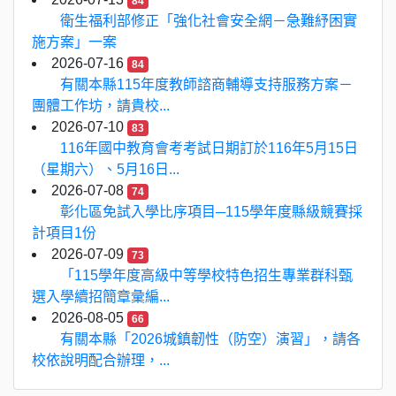
84
衛生福利部修正「強化社會安全網－急難紓困實
施方案」一案
2026-07-16
84
有關本縣115年度教師諮商輔導支持服務方案－
團體工作坊，請貴校...
2026-07-10
83
116年國中教育會考考試日期訂於116年5月15日
（星期六）、5月16日...
2026-07-08
74
彰化區免試入學比序項目─115學年度縣級競賽採
計項目1份
2026-07-09
73
「115學年度高級中等學校特色招生專業群科甄
選入學續招簡章彙編...
2026-08-05
66
有關本縣「2026城鎮韌性（防空）演習」，請各
校依說明配合辦理，...