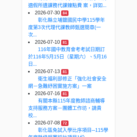
適假所遺課務代課鐘點費 案，詳如...
2026-07-30
84
彰化縣立埔鹽國民中學115學年
度第3次代理代課教師甄選簡章(一
次...
2026-07-10
81
116年國中教育會考考試日期訂
於116年5月15日（星期六）、5月16
日...
2026-07-13
81
衛生福利部修正「強化社會安全
網－急難紓困實施方案」一案
2026-07-16
81
有關本縣115年度教師諮商輔導
支持服務方案－團體工作坊，請貴
校...
2026-07-08
72
彰化區免試入學比序項目─115學