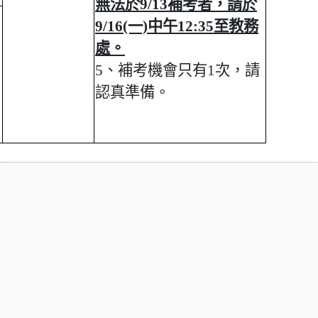
無法於9/13補考者，請於
9/16(一)中午12:35至教務
處。
5、補考機會只有1次，請
認真準備。