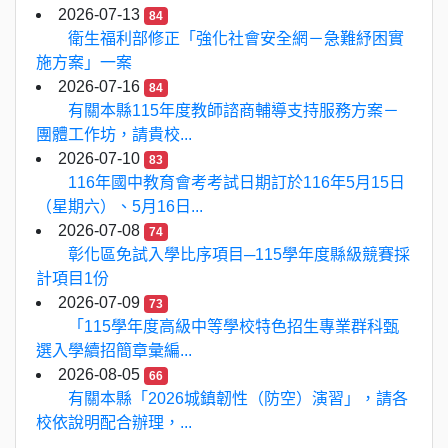
2026-07-13
84
衛生福利部修正「強化社會安全網－急難紓困實
施方案」一案
2026-07-16
84
有關本縣115年度教師諮商輔導支持服務方案－
團體工作坊，請貴校...
2026-07-10
83
116年國中教育會考考試日期訂於116年5月15日
（星期六）、5月16日...
2026-07-08
74
彰化區免試入學比序項目─115學年度縣級競賽採
計項目1份
2026-07-09
73
「115學年度高級中等學校特色招生專業群科甄
選入學續招簡章彙編...
2026-08-05
66
有關本縣「2026城鎮韌性（防空）演習」，請各
校依說明配合辦理，...