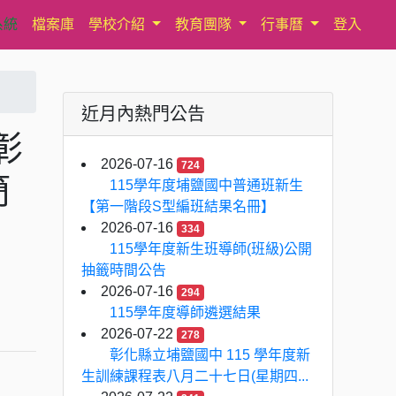
系統
檔案庫
學校介紹
教育團隊
行事曆
登入
近月內熱門公告
彰
2026-07-16
724
簡
115學年度埔鹽國中普通班新生
【第一階段S型編班結果名冊】
2026-07-16
334
115學年度新生班導師(班級)公開
抽籤時間公告
2026-07-16
294
115學年度導師遴選結果
2026-07-22
278
彰化縣立埔鹽國中 115 學年度新
生訓練課程表八月二十七日(星期四...