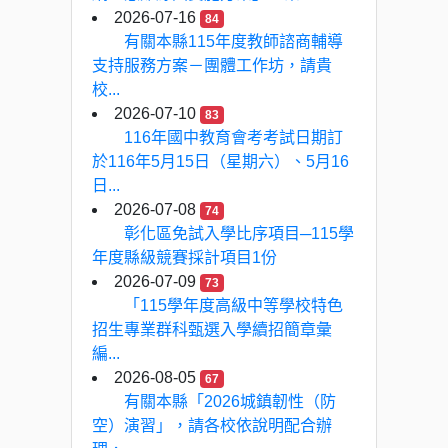
2026-07-16
84
有關本縣115年度教師諮商輔導
支持服務方案－團體工作坊，請貴
校...
2026-07-10
83
116年國中教育會考考試日期訂
於116年5月15日（星期六）、5月16
日...
2026-07-08
74
彰化區免試入學比序項目─115學
年度縣級競賽採計項目1份
2026-07-09
73
「115學年度高級中等學校特色
招生專業群科甄選入學續招簡章彙
編...
2026-08-05
67
有關本縣「2026城鎮韌性（防
空）演習」，請各校依說明配合辦