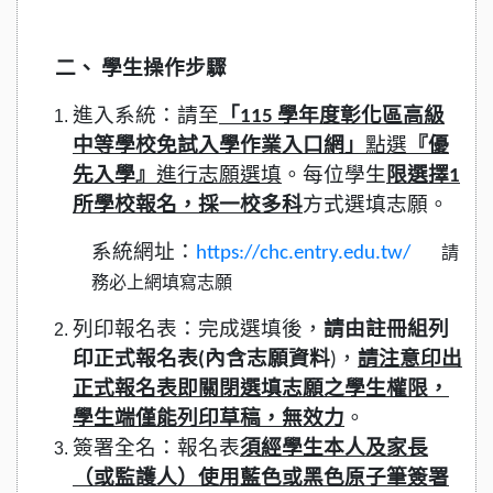
二、 學生操作步驟
進入系統：請至
「115 學年度彰化區高級
中等學校免試入學作業入口網」
點選
『優
先入學』
進行志願選填
。每位學生
限選擇1
所學校報名，採一校多科
方式選填志願。
系統網址：
https://chc.entry.edu.tw/
請
務必上網填寫志願
列印報名表：完成選填後，
請由註冊組列
印正式報名表(內含志願資料
)，
請注意印出
正式報名表即關閉選填志願之學生權限，
學生端僅能列印草稿，無效力
。
簽署全名：報名表
須經學生本人及家長
（或監護人）使用藍色或黑色原子筆簽署