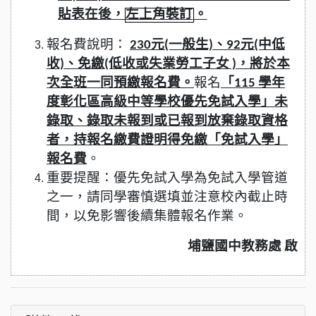
貼表在後，
左上角裝訂
。
報名費說明：
230元(一般生)、92元(中低
收)、免繳(低收或失業勞工子女 )，將於本
次全班一同預繳報名費。
報名
「115 學年
度彰化區高級中等學校優先免試入學」未
錄取、錄取未報到或已報到放棄錄取資格
者，持報名繳費證明得免繳「免試入學」
報名費
。
重要提醒：優先免試入學為免試入學管道
之一，請同學審慎選填並注意校內截止時
間，以免影響後續集體報名作業。
埔鹽國中教務處 啟