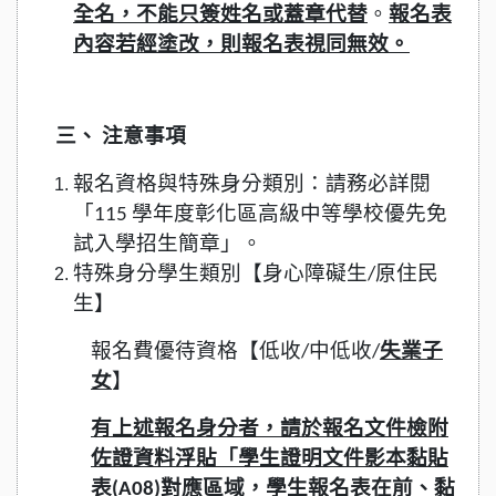
全名，不能只簽姓名或蓋章代替
。
報名表
內容若經塗改，則報名表視同無效。
三、 注意事項
報名資格與特殊身分類別：請務必詳閱
「115 學年度彰化區高級中等學校優先免
試入學招生簡章」。
特殊身分學生類別【身心障礙生/原住民
生】
報名費優待資格【低收/中低收/
失業子
女
】
有上述報名身分者，請於報名文件檢附
佐證資料浮貼「學生證明文件影本黏貼
表(A08)對應區域，學生報名表在前、黏