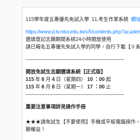
115學年度五專優先免試入學 11.考生作業系統
網
https://www.jctv.ntut.edu.tw/u5/contents.php?aca
選填登記志願期間系統24小時開放使用
請已報名五專優先免試入學的同學，自行下載【※
---------------------------------------------------------------
開放免試生志願選填系統【正式版】
115
年
6
月
4
日（星期四）
10 ：00
起
115
年
6
月
8
日（星期一）
17 ：00
止
---------------------------------------------------------------
重要注意事項詳見操作手冊
★★★請免試生【不要使用】手機或平板電腦操作
願權益！