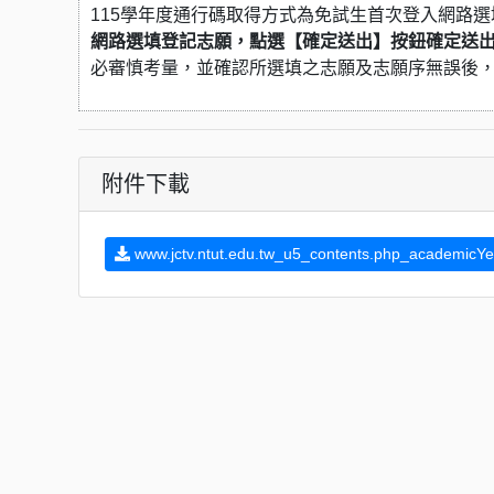
115學年度通行碼取得方式為免試生首次登入網路
網路選填登記志願，點選【確定送出】按鈕確定送
必審慎考量，並確認所選填之志願及志願序無誤後
附件下載
www.jctv.ntut.edu.tw_u5_contents.php_academicY