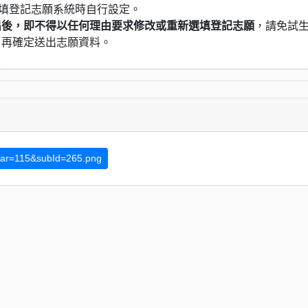
選填登記志願系統時自行設定。
出後，即不得以任何理由要求修改或重新選填登記志願
，請免試
，再確定送出志願資料。
ear=115&subId=265.png