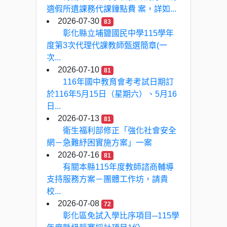
適假所遺課務代課鐘點費 案，詳如...
2026-07-30
83
彰化縣立埔鹽國民中學115學年
度第3次代理代課教師甄選簡章(一
次...
2026-07-10
81
116年國中教育會考考試日期訂
於116年5月15日（星期六）、5月16
日...
2026-07-13
81
衛生福利部修正「強化社會安全
網－急難紓困實施方案」一案
2026-07-16
81
有關本縣115年度教師諮商輔導
支持服務方案－團體工作坊，請貴
校...
2026-07-08
72
彰化區免試入學比序項目─115學