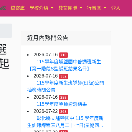
系統
檔案庫
學校介紹
教育團隊
行事曆
登入
近月內熱門公告
選
2026-07-16
710
0起
115學年度埔鹽國中普通班新生
【第一階段S型編班結果名冊】
2026-07-16
332
115學年度新生班導師(班級)公開
抽籤時間公告
2026-07-16
288
115學年度導師遴選結果
2026-07-22
268
彰化縣立埔鹽國中 115 學年度新
生訓練課程表八月二十七日(星期四...