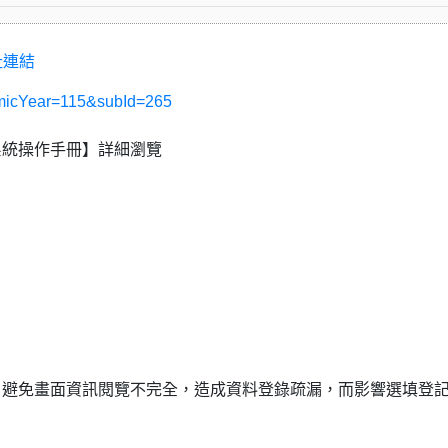
址連結
demicYear=115&subId=265
系統操作手冊】詳細瀏覽
，避免畫面資訊閱覽不完全，造成資料登錄疏漏，而影響選填登