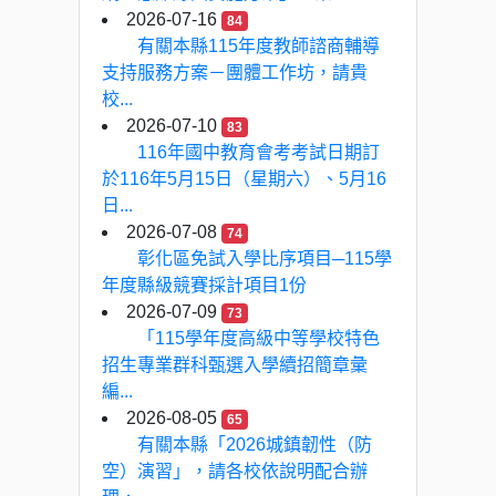
2026-07-16
84
有關本縣115年度教師諮商輔導
支持服務方案－團體工作坊，請貴
校...
2026-07-10
83
116年國中教育會考考試日期訂
於116年5月15日（星期六）、5月16
日...
2026-07-08
74
彰化區免試入學比序項目─115學
年度縣級競賽採計項目1份
2026-07-09
73
「115學年度高級中等學校特色
招生專業群科甄選入學續招簡章彙
編...
2026-08-05
65
有關本縣「2026城鎮韌性（防
空）演習」，請各校依說明配合辦