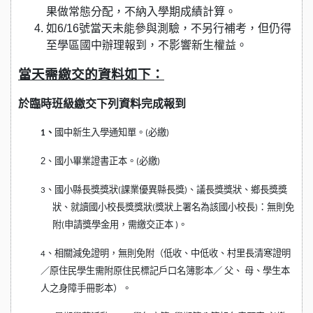
果做常態分配，不納入學期成績計算。
如6/16號當天未能參與測驗，不另行補考，但仍得
至學區國中辦理報到，不影響新生權益。
當天需繳交的資料如下：
於臨時班級繳交下列資料完成報到
1
、
國中新生入學通知單。(必繳)
2
、國小畢業證書正本。
(必繳)
3
、國小縣長獎獎狀(課業優異縣長獎)、議長獎獎狀、鄉長獎獎
狀、就讀國小校長獎獎狀(獎狀上署名為該國小校長)：無則免
附(申請獎學金用，需繳交正本 )。
4
、相關減免證明，無則免附（低收、中低收、村里長清寒證明
／原住民學生需附原住民標記戶口名簿影本／ 父、 母、學生本
人之身障手冊影本）。