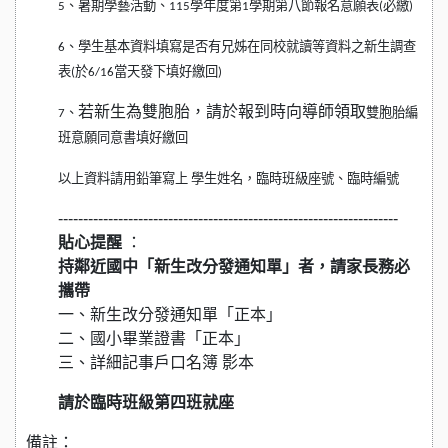
5
、暑期學藝活動、115學年度第1學期第八節報名意願表(必繳)
6
、學生基本資料填寫是否有兄姊在同校就讀等資料之新生調查
表(於6/16當天發下填好繳回)
若新生為雙胞胎，請於報到時向導師領取
7
、
雙胞胎編
班意願同意書填好繳回
以上資料請用鉛筆寫上 學生姓名，臨時班級座號、臨時編號
--------------------------------------------------------------------
貼心提醒
：
持鄰近國中「新生改分發通知單」者，請家長務必
攜帶
一、新生改分發通知單「正本」
二、國小畢業證書「正本」
三、詳細記事戶口名簿 影本
請於臨時班級第四班就座
備註：