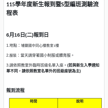
115
學年度新生報到暨S型編班測驗流
程表
6
月16日(二)報到日
1.地點：
埔鹽國中同心樓教室1樓
2.
：當天請穿著國小制服或體育服。
服裝
3.請依照教室外臨時班級名單入座。
(若與新生入學通知
單不同，請依照教室名單外的班級座號為主)
報到流程
時間
說明