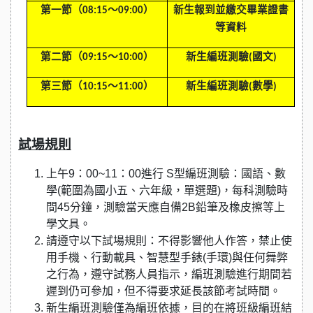
第一節（08:15～09:00）
新生報到並繳交畢業證書
等資料
第二節（09:15～10:00）
新生編班測驗(國文)
第三節（10:15～11:00）
新生編班測驗(數學)
試場規則
上午9：00~11：00進行 S型編班測驗：國語、數
學(範圍為國小五、六年級，單選題)，每科測驗時
間45分鐘，測驗當天應自備2B鉛筆及橡皮擦等上
學文具。
請遵守以下試場規則：不得影響他人作答，禁止使
用手機、行動載具、智慧型手錶(手環)與任何舞弊
之行為，遵守試務人員指示，編班測驗進行期間若
遲到仍可參加，但不得要求延長該節考試時間。
新生編班測驗僅為編班依據，目的在將班級編班結