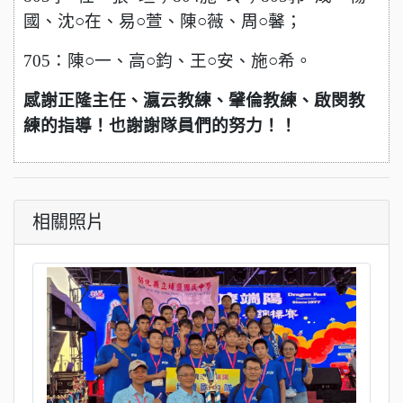
國、沈○在、
易○萱、陳○薇、周○馨；
705：陳○一、高○鈞、王○安、施○希。
感謝正隆主任、瀛云教練、
肈
倫教練、啟閔教
練的指導！也謝謝隊員們的努力！！
相關照片