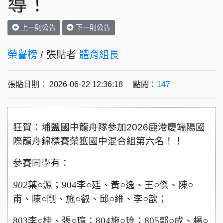
導！
上一則公告
下一則公告
榮譽榜
/ 張貼者
體育組長
張貼日期： 2026-06-22 12:36:18 點閱：
147
狂賀：埔鹽國中龍舟隊參加2026鹿港慶端陽國
際龍舟錦標賽榮獲國中混合組第六名！！
參賽同學有：
902
葉○源；904李○廷、黃○逸、王○傑、陳○
甫、陳○剛、施○叡、邱○維、李○歆；
803李○桂、張○瑄；804施○玲；805郭○成、楊○