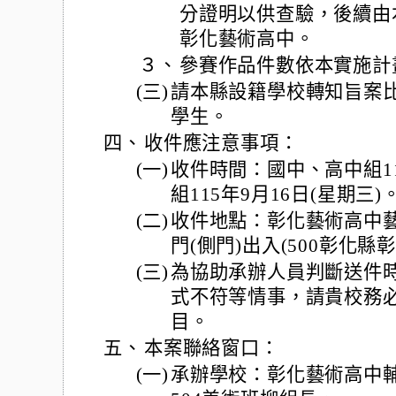
分證明以供查驗，後續由
彰化藝術高中。
３、
參賽作品件數依本實施計
(三)
請本縣設籍學校轉知旨案
學生。
四、
收件應注意事項：
(一)
收件時間：國中、高中組115
組115年9月16日(星期三)
(二)
收件地點：彰化藝術高中藝
門(側門)出入(500彰化縣
(三)
為協助承辦人員判斷送件
式不符等情事，請貴校務
目。
五、
本案聯絡窗口：
(一)
承辦學校：彰化藝術高中輔導室