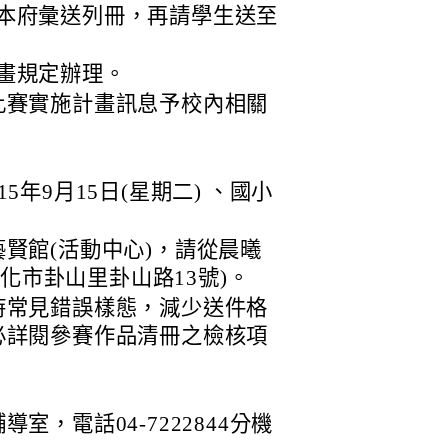
本府彙送列冊，再請學生送至
畫規定辦理。
比賽實施計畫訊息予校內相關
年9月15日(星期二) 、國小
。
賢館(活動中心)，請從晨曦
彰化市卦山里卦山路13號)。
時常見錯誤樣態，減少送件格
必詳閱參賽作品清冊之檢核項
，電話04-7222844分機