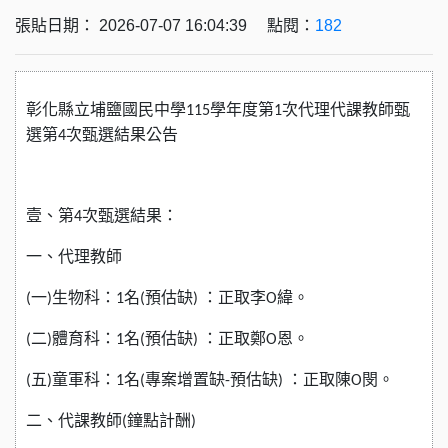
張貼日期： 2026-07-07 16:04:39 點閱：
182
彰化縣立埔鹽國民中學
學年度第
次代理代課教師甄
115
1
選第
次甄選結果公告
4
壹、第
次甄選結果：
4
一、代理教師
一
生物科：
名
預估缺
：正取李
緯。
(
)
1
(
)
O
二
體育科：
名
預估缺
：正取鄭
恩。
(
)
1
(
)
O
五
童軍科：
名
專案增置缺
預估缺
：正取陳
閔。
(
)
1
(
-
)
O
二、代課教師
鐘點計酬
(
)