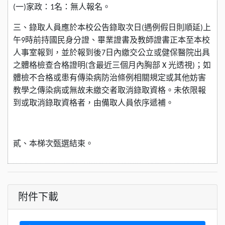
一
家政：
名：無人報名。
(
)
1
三、錄取人員應於本校公告錄取次日
遇例假日則順延
上
(
)
午
時前持國民身分證、畢業證書及教師證書正本至本校
9
人事室報到，並於報到後
日內繳交公立或健保醫院出具
7
之體格檢查合格證明
含最近三個月內胸部
光透視
；如
(
X
)
體檢不合格或患有傳染病防治條例相關規定或其他妨害
教學之傳染病或無故未繳交者取消錄取資格。未依限報
到或取消錄取資格者，由備取人員依序遞補。
貳、本梯次甄選結束。
附件下載