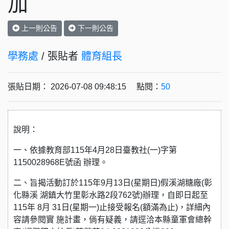
加
上一則公告
下一則公告
學務處
/ 張貼者
體育組長
張貼日期： 2026-07-08 09:48:15 點閱：
50
說明：
一、依據教育部115年4月28日臺教社(一)字第
1150028968E號函 辦理。
二、旨揭活動訂於115年9月13日(星期日)假溪湖糖廠(彰
化縣溪 湖鎮大竹里彰水路2段762號)辦理，自即日起至
115年 8月 31日(星期一)止接受報名(額滿為止)，詳細內
容請參閱實 施計畫，倘有疑義，請逕洽本縣童軍會總幹