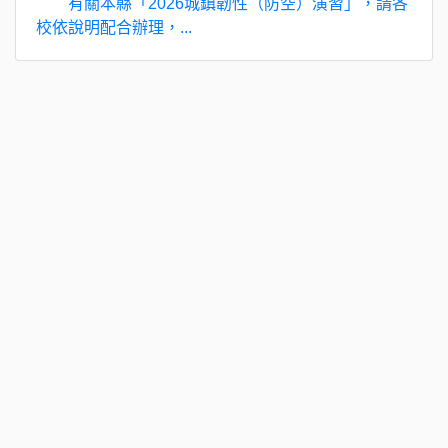
有關本縣「2026城鎮韌性（防空）演習」，請各
校依說明配合辦理，...