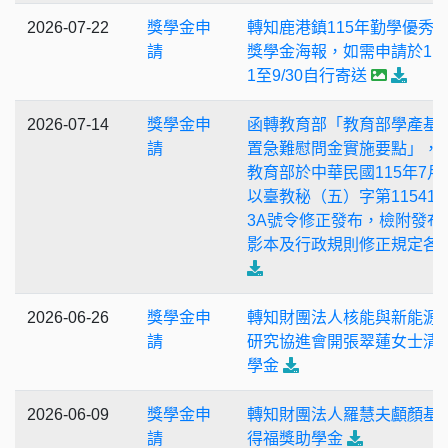
2026-07-22
獎學金申
轉知鹿港鎮115年勤學優秀
請
獎學金海報，如需申請於115/
1至9/30自行寄送
2026-07-14
獎學金申
函轉教育部「教育部學產基
請
置急難慰問金實施要點」，
教育部於中華民國115年7月
以臺教秘（五）字第1154101
3A號令修正發布，檢附發布
影本及行政規則修正規定各
2026-06-26
獎學金申
轉知財團法人核能與新能源
請
研究協進會開張翠蓮女士清
學金
2026-06-09
獎學金申
轉知財團法人羅慧夫顱顏基
請
得福獎助學金