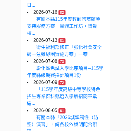
日...
2026-07-16
82
有關本縣115年度教師諮商輔導
支持服務方案－團體工作坊，請貴
校...
2026-07-13
81
衛生福利部修正「強化社會安全
網－急難紓困實施方案」一案
2026-07-08
73
彰化區免試入學比序項目─115學
年度縣級競賽採計項目1份
2026-07-09
72
「115學年度高級中等學校特色
招生專業群科甄選入學續招簡章彙
編...
2026-08-05
61
有關本縣「2026城鎮韌性（防
空）演習」，請各校依說明配合辦