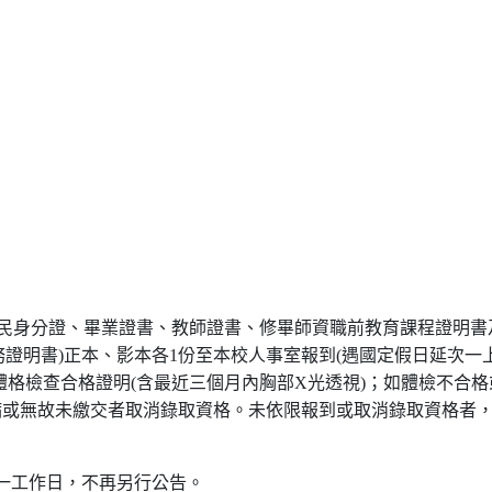
前持國民身分證、畢業證書、教師證書、修畢師資職前教育課程證明書
服務證明書)正本、影本各1份至本校人事室報到(遇國定假日延次一
體格檢查合格證明(含最近三個月內胸部X光透視)；如體檢不合格
病或無故未繳交者取消錄取資格。未依限報到或取消錄取資格者
一工作日，不再另行公告。