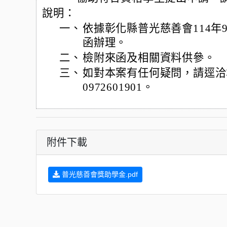
說明：
一、
依據彰化縣普光慈善會114年9
函辦理。
二、
檢附來函及相關資料供參。
三、
如對本案有任何疑問，請逕洽
0972601901。
附件下載
普光慈善會獎助學金.pdf