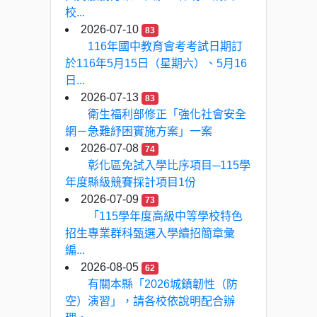
校...
2026-07-10
83
116年國中教育會考考試日期訂
於116年5月15日（星期六）、5月16
日...
2026-07-13
83
衛生福利部修正「強化社會安全
網－急難紓困實施方案」一案
2026-07-08
74
彰化區免試入學比序項目─115學
年度縣級競賽採計項目1份
2026-07-09
73
「115學年度高級中等學校特色
招生專業群科甄選入學續招簡章彙
編...
2026-08-05
62
有關本縣「2026城鎮韌性（防
空）演習」，請各校依說明配合辦