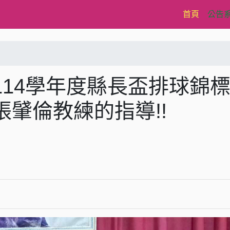
(current)
首頁
公告
14學年度縣長盃排球錦
肈倫教練的指導!!