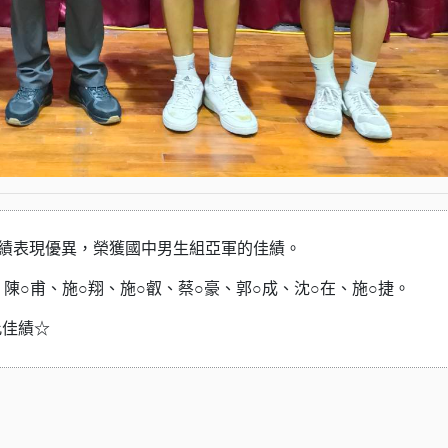
成績表現優異，榮獲國中男生組亞軍的佳績。
、陳○甫、施○翔、施○叡、蔡○豪、郭○成、沈○在、施○捷。
此佳績☆