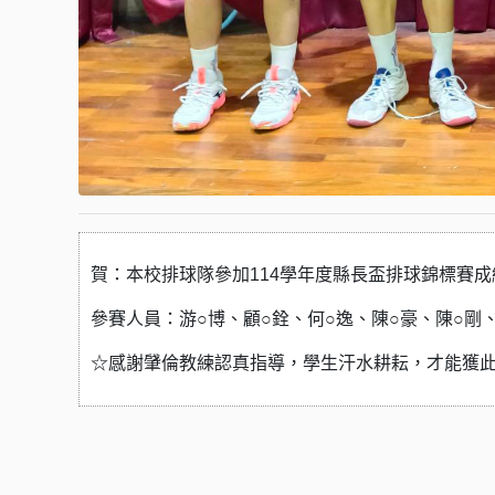
賀：本校排球隊參加114學年度縣長盃排球錦標賽
參賽人員：游○博、顧○銓、何○逸、陳○豪、陳○剛
☆感謝肈倫教練認真指導，學生汗水耕耘，才能獲