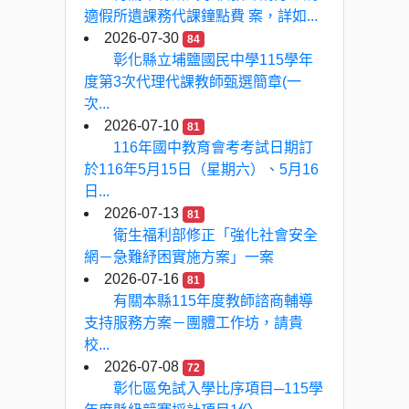
適假所遺課務代課鐘點費 案，詳如...
2026-07-30
84
彰化縣立埔鹽國民中學115學年
度第3次代理代課教師甄選簡章(一
次...
2026-07-10
81
116年國中教育會考考試日期訂
於116年5月15日（星期六）、5月16
日...
2026-07-13
81
衛生福利部修正「強化社會安全
網－急難紓困實施方案」一案
2026-07-16
81
有關本縣115年度教師諮商輔導
支持服務方案－團體工作坊，請貴
校...
2026-07-08
72
彰化區免試入學比序項目─115學