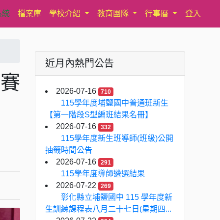
系統
檔案庫
學校介紹
教育團隊
行事曆
登入
近月內熱門公告
標賽
2026-07-16
710
115學年度埔鹽國中普通班新生
【第一階段S型編班結果名冊】
2026-07-16
332
115學年度新生班導師(班級)公開
抽籤時間公告
2026-07-16
291
115學年度導師遴選結果
2026-07-22
269
彰化縣立埔鹽國中 115 學年度新
生訓練課程表八月二十七日(星期四...