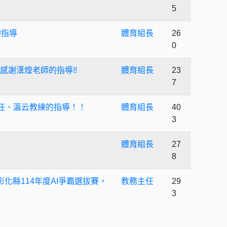
5
的指導
體育組長
26
0
感謝漢煌老師的指導!!
體育組長
23
7
任、瀛云教練的指導！！
體育組長
40
3
體育組長
27
8
 彰化縣114年度AI爭霸選拔賽，
教務主任
29
3