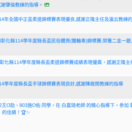
感謝肈倫教練的指導。
114年全國中正盃柔道錦標賽表現優良,感謝正隆主任及瀛云教練
彰化縣114學年度縣長盃民俗體育(獨輪車)錦標賽,榮獲二金一銀,
彰化縣114學年度縣長盃柔道錦標賽成績表現優異，感謝正隆主
114學年度縣長盃手球錦標賽表現良好,感謝陳啟閔教練的指導
 802王O劼、803施O佑 同學，在 白嘉琦老師 的精心指導下，參加
 的佳績！🏆✨