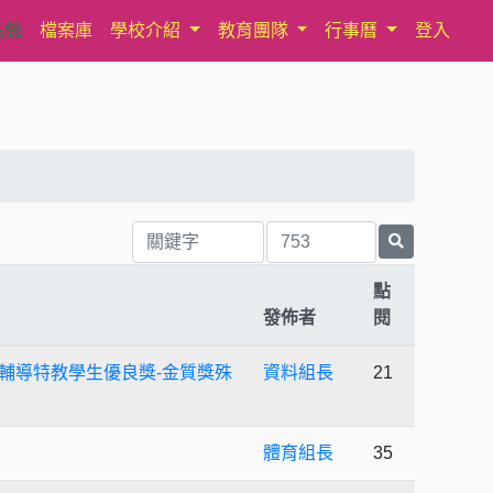
系統
檔案庫
學校介紹
教育團隊
行事曆
登入
點
發佈者
閱
輔導特教學生優良獎-金質獎殊
資料組長
21
體育組長
35