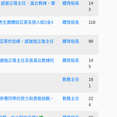
，感謝正隆主任、瀛云教練、肈
體育組長
14
3
男生團體組亞軍及個人組3金4
體育組長
118
形亞軍的佳績，感謝施正隆主任
體育組長
98
感謝施正隆主任及張瀛云教練的
體育組長
14
5
教務主任
16
1
謝參賽同學的努力與勇敢挑戰，
教務主任
22
4