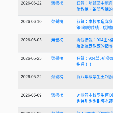
2026-06-22
榮譽榜
狂賀：埔鹽國中龍舟
倫教練、啟閔教練的
2026-06-10
榮譽榜
恭賀：本校柔道隊參
銀6銅的佳績，感謝
2026-06-03
榮譽榜
再傳捷報：904王
及張瀛云教練的指導
2026-05-25
榮譽榜
狂賀：904邱○維
指導！！
2026-05-22
榮譽榜
賀八年級學生王O劼
2026-05-09
榮譽榜
🎉恭賀本校學生柯
也特別謝謝指導老師