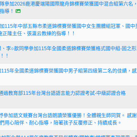
隊參加2026鹿港慶端陽國際龍舟錦標賽榮獲國中混合組第六名
指導！
加115年中部五縣市柔道錦標賽榮獲國中女生團體組冠軍、國中
施正隆主任、張瀛云教練的指導！！
○傑、李○歆同學參加115年全國柔道錦標賽榮獲格式國中組-固之
！！
參加115年全國柔道錦標賽榮獲國中男子組第四級第二名的佳績，
通過教育部115年台灣台語語言能力認證考試-中級認證合格
O妤參加語文競賽台灣台語朗讀榮獲優勝！全體親生師同賀。 感
們用心陪伴、耐心指導，陪著孩子反覆修正、持續成長。