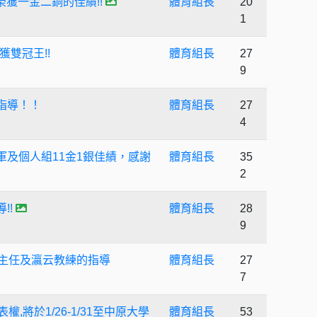
榮獲一金二銅的佳績!!
體育組長
20
1
雙冠王!!
體育組長
27
9
指導！！
體育組長
27
4
軍及個人組11金1銀佳績，感謝
體育組長
35
2
!!
體育組長
28
9
隆主任及瀛云教練的指導
體育組長
27
7
將於1/26-1/31至中原大學
體育組長
53