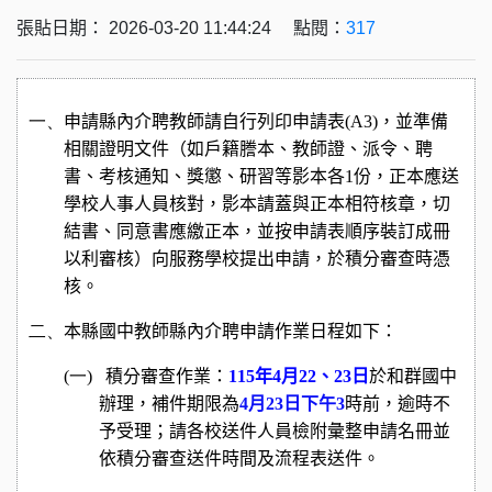
張貼日期： 2026-03-20 11:44:24 點閱：
317
一、
申請縣內介聘教師請自行列印申請表
(A3)
，並準備
相關證明文件（如戶籍謄本、教師證、派令、聘
書、考核通知、獎懲、研習等影本各
1
份，正本應送
學校人事人員核對，影本請蓋與正本相符核章，切
結書、同意書應繳正本，並按申請表順序
裝訂成冊
以利審核）
向服務學校提出申請
，於積分審查時憑
核
。
二、
本縣國中教師縣內介聘申請作業日程如下：
(一)
積分審查作業：
115
年
4
月
22
、
23
日
於和群國中
辦理，補件期限為
4
月
23
日下午
3
時前
，逾時不
予受理；請各校送件人員檢附彙整申請名冊並
依積分審查送件時間及流程表送件。