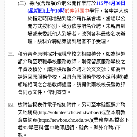
(二)
縣內
(
含超額
)
介聘公開作業訂於
115
年
4
月
30
日
(
星期四
)
上午
10
時
於
伸港國中
舉行，各申請人應
於指定時間地點到達介聘作業會場，當場以公
開方式按科別、積分依序唱名介聘，未親自到
場或未委託他人到場者，改列各科最後名次辦
理，該科介聘結束後到場者不予受理。
三、
積分審查原則採計現職學校之相關積分，如為經超
額介聘至現職學校服務教師，則保留原服務學校之
年資及積分，請提供超額介聘之公文文號；如為申
請返回原服務學校，且具有原服務學校不足科
(
類
)
或
領域相同之合格教師證書，請提供兩校校長暨教評
會同意文件，俾利審查。
四、
檢附旨揭表件電子檔如附件，另可至本縣甄選介聘
天地網頁
(http://volunteer.chc.edu.tw/boe/)
或至本府教
育處網頁
(https://newboe.chc.edu.tw/)(
業務專區
/
檔案下
載
/02
學管科
/
國中教師超額、縣內、縣外介聘
/)
下
載。