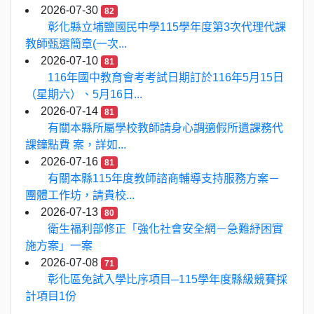
2026-07-30
82
彰化縣立埔鹽國民中學115學年度第3次代理代課
教師甄選簡章(一次...
2026-07-10
81
116年國中教育會考考試日期訂於116年5月15日
（星期六）、5月16日...
2026-07-14
81
有關本縣所屬學校教師請身心調適假所遺課務代
課鐘點費 案，詳如...
2026-07-16
81
有關本縣115年度教師諮商輔導支持服務方案－
團體工作坊，請貴校...
2026-07-13
80
衛生福利部修正「強化社會安全網－急難紓困實
施方案」一案
2026-07-08
71
彰化區免試入學比序項目─115學年度縣級競賽採
計項目1份