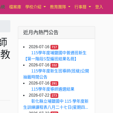
系統
檔案庫
學校介紹
教育團隊
行事曆
登入
近月內熱門公告
師
2026-07-16
717
度教
115學年度埔鹽國中普通班新生
【第一階段S型編班結果名冊】
2026-07-16
332
115學年度新生班導師(班級)公開
抽籤時間公告
2026-07-16
291
115學年度導師遴選結果
2026-07-22
273
彰化縣立埔鹽國中 115 學年度新
生訓練課程表八月二十七日(星期四...