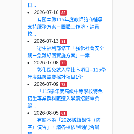
日...
2026-07-16
82
有關本縣115年度教師諮商輔導
支持服務方案－團體工作坊，請貴
校...
2026-07-13
81
衛生福利部修正「強化社會安全
網－急難紓困實施方案」一案
2026-07-08
73
彰化區免試入學比序項目─115學
年度縣級競賽採計項目1份
2026-07-09
72
「115學年度高級中等學校特色
招生專業群科甄選入學續招簡章彙
編...
2026-08-05
61
有關本縣「2026城鎮韌性（防
空）演習」，請各校依說明配合辦