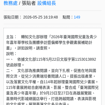
教務處
/ 張貼者
設備組長
張貼日期： 2026-05-25 16:19:48 點閱：
149
主旨： 轉知文化部辦理「2026年臺灣國際兒童及青少
年嘉年華學校及團體參訪暨偏鄉學生參觀書展補助計
畫」，詳如說明，請查照。
說明：
一、 依據文化部115年5月22日文版字第1153013892
號函辦理。
二、 文化部為推廣閱讀，並向下扎根，促進在地與國
際交流，從兒少消費端培養閱讀人口，提振出版產業，
以及落實文化平權，自114年起辦理臺灣國際兒少書展。
115年書展將結合劇場表演、影展，整合成「臺灣國際兒
童及青少年嘉年華」於9月23日至27日在高雄展覽館、
喜樂時代影城總圖店舉行，打造跨越閱讀、表演與影視
的文化盛宴，展現臺灣文化多元內涵。