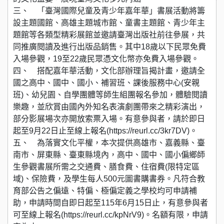
三、 「臺灣國際兒童及青少年嘉年華」書展活動將籌
設主題國館、高雄主題城市館、童書主題館、青少年主
題館等各類型精彩展館並邀請臺灣出版社前往參展，共
同推廣閱讀及進行出版品銷售。其中18歲以下民眾免費
入場參觀，19至22歲民眾憑文化幣亦免費入場參觀。
四、 搭配嘉年華活動，文化部辦理旨揭計畫，邀請全
國之高中、國中、國小、補習班、課後服務中心(安親
班)、幼兒園、自學團體等師生組團報名參加，體驗閱讀
樂趣，並欣賞由國內外知名表演劇團帶來之精彩演出，
部分影展場次亦開放索票入場。有意參與者，請於即日
起至9月22日止至線上報名(https://reurl.cc/3kr7DV)。
五、 為落實文化平權，本次提供高雄市、嘉義縣、臺
南市、屏東縣、臺東縣境內，高中、國中、國小偏鄉師
生參觀書展所需之交通費、膳食費、住宿費(限特定區
域)、保險費，及學生每人500元圖書購書券。凡符合教
育部公告之偏遠、特偏、極偏定義之學校均可申請補
助，申請時間自即日起至115年6月15日止，有意參與者
可至線上報名(https://reurl.cc/kpNrV9)。名額有限，申請