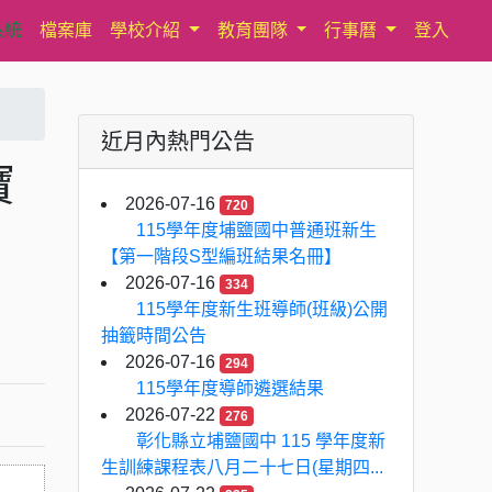
系統
檔案庫
學校介紹
教育團隊
行事曆
登入
近月內熱門公告
寶
2026-07-16
720
115學年度埔鹽國中普通班新生
【第一階段S型編班結果名冊】
2026-07-16
334
115學年度新生班導師(班級)公開
抽籤時間公告
2026-07-16
294
115學年度導師遴選結果
2026-07-22
276
彰化縣立埔鹽國中 115 學年度新
生訓練課程表八月二十七日(星期四...