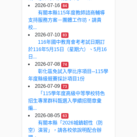
2026-07-16
84
有關本縣115年度教師諮商輔導
支持服務方案－團體工作坊，請貴
校...
2026-07-10
83
116年國中教育會考考試日期訂
於116年5月15日（星期六）、5月16
日...
2026-07-08
74
彰化區免試入學比序項目─115學
年度縣級競賽採計項目1份
2026-07-09
73
「115學年度高級中等學校特色
招生專業群科甄選入學續招簡章彙
編...
2026-08-05
63
有關本縣「2026城鎮韌性（防
空）演習」，請各校依說明配合辦