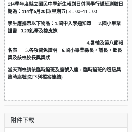
學年度縣立國民中學新生報到日併同舉行編班測驗日
114
期為：
年
月
日
星期五
：
~
：
114
6
20
(
)
8
00
11
00
學生應攜帶以下物品：
國中入學通知單
國小畢
業
1.
2.
證
書
筆及橡皮擦
3.2B鉛
4.暑輔及第八節報
名表 5.各項減免證明 6.國小畢業縣長，議長，鄉長
獎及該校校長獎獎狀
當天到校請依臨時編班及座號入座
，臨時編班的班級與
臨時座號(如下列檔案連結)
附件下載