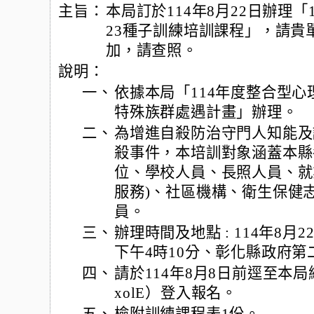
主旨：
本局訂於114年8月22日辦理
23種子訓練培訓課程」，請貴
加，請查照。
說明：
一、
依據本局「114年度整合型
特殊族群處遇計畫」辦理。
二、
為增進自殺防治守門人知能及
殺事件，本培訓對象涵蓋本縣
位、學校人員、長照人員、就
服務)、社區機構、衛生保健
員。
三、
辦理時間及地點 : 114年8月
下午4時10分、彰化縣政府第
四、
請於114年8月8日前逕至本局網站首頁
xolE）登入報名。