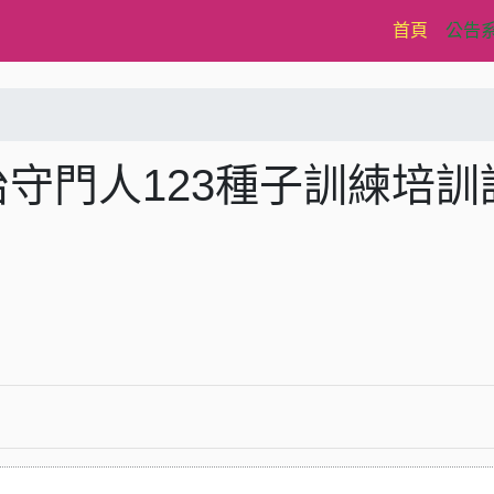
(current)
首頁
公告
治守門人123種子訓練培訓