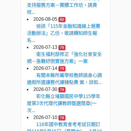
支持服務方案－團體工作坊，請貴
校...
2026-08-05
80
檢送「115年金融知識線上競賽
活動辦法」乙份，敬請轉知師生報
名...
2026-07-13
79
衛生福利部修正「強化社會安全
網－急難紓困實施方案」一案
2026-07-14
79
有關本縣所屬學校教師請身心調
適假所遺課務代課鐘點費 案，詳如...
2026-07-30
79
彰化縣立埔鹽國民中學115學年
度第3次代理代課教師甄選簡章(一
次...
2026-07-10
78
116年國中教育會考考試日期訂