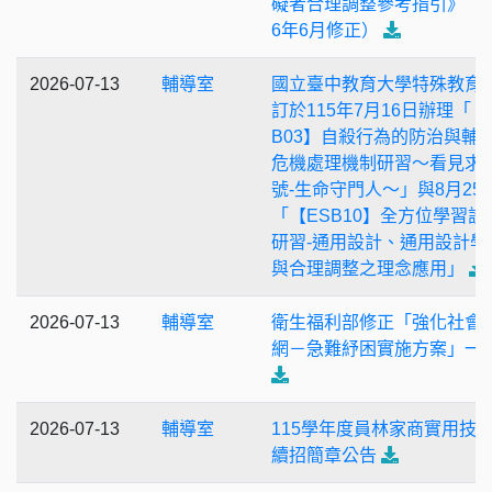
礙者合理調整參考指引》（2
6年6月修正）
2026-07-13
輔導室
國立臺中教育大學特殊教育
訂於115年7月16日辦理「【
B03】自殺行為的防治與輔
危機處理機制研習〜看見求
號-生命守門人〜」與8月25
「【ESB10】全方位學習設
研習-通用設計、通用設計學
與合理調整之理念應用」
2026-07-13
輔導室
衛生福利部修正「強化社會
網－急難紓困實施方案」一
2026-07-13
輔導室
115學年度員林家商實用技
續招簡章公告