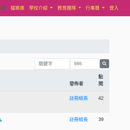
系統
檔案庫
學校介紹
教育團隊
行事曆
登入
點
發佈者
閱
註冊組長
42
註冊組長
39