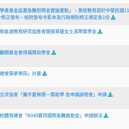
學產基金設置急難慰問金實施要點」，業經教育部於中華民國11
3A號令修正發布，檢附發布令影本及行政規則修正規定各1份
新能源教育研究協進會開張翠蓮女士清寒獎學金
顱顏基金會得福獎助學金
德會築夢學田」計畫
交流協會「攜手愛無限－獎助學 金申請說明會」申請
校體育總會「BABI寶貝國際急難救助金」申請辦法