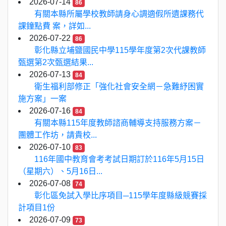
2026-07-14
86
有關本縣所屬學校教師請身心調適假所遺課務代
課鐘點費 案，詳如...
2026-07-22
86
彰化縣立埔鹽國民中學115學年度第2次代課教師
甄選第2次甄選結果...
2026-07-13
84
衛生福利部修正「強化社會安全網－急難紓困實
施方案」一案
2026-07-16
84
有關本縣115年度教師諮商輔導支持服務方案－
團體工作坊，請貴校...
2026-07-10
83
116年國中教育會考考試日期訂於116年5月15日
（星期六）、5月16日...
2026-07-08
74
彰化區免試入學比序項目─115學年度縣級競賽採
計項目1份
2026-07-09
73