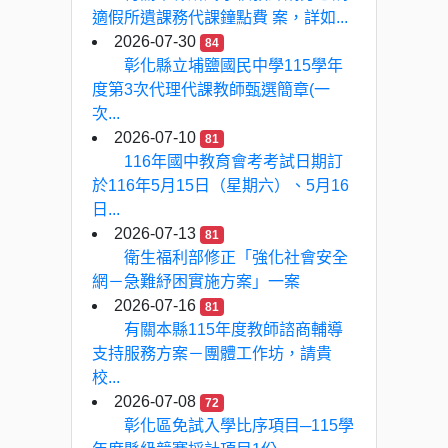
適假所遺課務代課鐘點費 案，詳如...
2026-07-30
84
彰化縣立埔鹽國民中學115學年
度第3次代理代課教師甄選簡章(一
次...
2026-07-10
81
116年國中教育會考考試日期訂
於116年5月15日（星期六）、5月16
日...
2026-07-13
81
衛生福利部修正「強化社會安全
網－急難紓困實施方案」一案
2026-07-16
81
有關本縣115年度教師諮商輔導
支持服務方案－團體工作坊，請貴
校...
2026-07-08
72
彰化區免試入學比序項目─115學