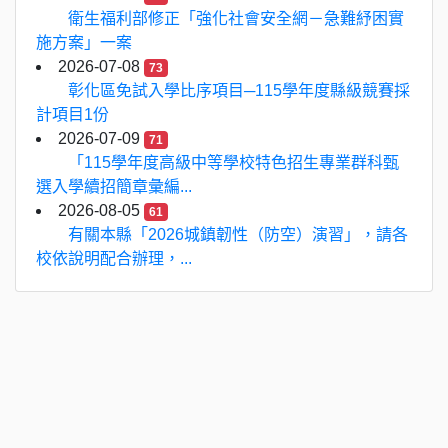
衛生福利部修正「強化社會安全網－急難紓困實
施方案」一案
2026-07-08
73
彰化區免試入學比序項目─115學年度縣級競賽採
計項目1份
2026-07-09
71
「115學年度高級中等學校特色招生專業群科甄
選入學續招簡章彙編...
2026-08-05
61
有關本縣「2026城鎮韌性（防空）演習」，請各
校依說明配合辦理，...