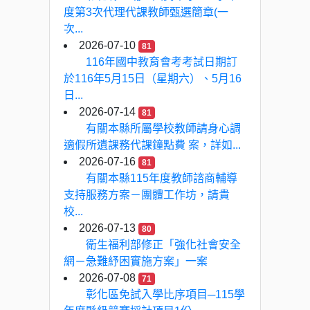
度第3次代理代課教師甄選簡章(一
次...
2026-07-10
81
116年國中教育會考考試日期訂
於116年5月15日（星期六）、5月16
日...
2026-07-14
81
有關本縣所屬學校教師請身心調
適假所遺課務代課鐘點費 案，詳如...
2026-07-16
81
有關本縣115年度教師諮商輔導
支持服務方案－團體工作坊，請貴
校...
2026-07-13
80
衛生福利部修正「強化社會安全
網－急難紓困實施方案」一案
2026-07-08
71
彰化區免試入學比序項目─115學