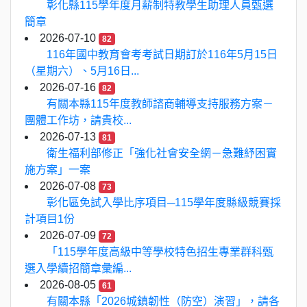
彰化縣115學年度月薪制特教學生助理人員甄選
簡章
2026-07-10
82
116年國中教育會考考試日期訂於116年5月15日
（星期六）、5月16日...
2026-07-16
82
有關本縣115年度教師諮商輔導支持服務方案－
團體工作坊，請貴校...
2026-07-13
81
衛生福利部修正「強化社會安全網－急難紓困實
施方案」一案
2026-07-08
73
彰化區免試入學比序項目─115學年度縣級競賽採
計項目1份
2026-07-09
72
「115學年度高級中等學校特色招生專業群科甄
選入學續招簡章彙編...
2026-08-05
61
有關本縣「2026城鎮韌性（防空）演習」，請各